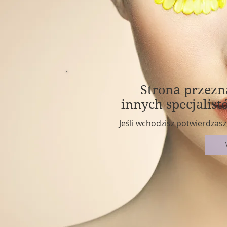
​Strona przezn
innych specjalis
Jeśli wchodzisz potwierdzasz