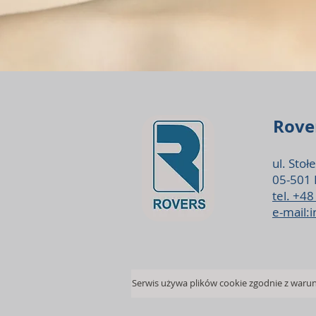
Rover
ul. Stoł
05-501 
tel. +4
e-mail: