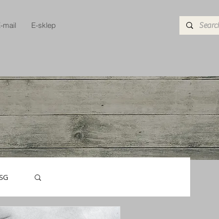
-mail
E-sklep
USG
tor