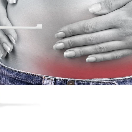
szywki
stapler wchłanialne zszywki
na stapler
chirurgia szycie ran
podskórne szycie ran
dnorazowego użytku
profilaktyka raka szyjki macicy
cje
wirus hpv leczenie
wirus hpv preparat
zapalenie ból swędzenie narząd rodn