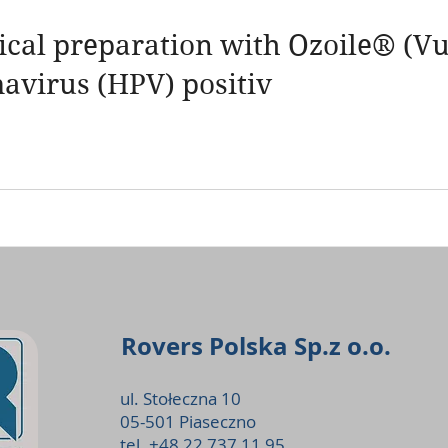
opical preparation with Ozoile® (V
avirus (HPV) positiv
Rovers Polska Sp.z o.o.
ul. Stołeczna 10
05-501 Piaseczno
tel. +48 22 737 11 95