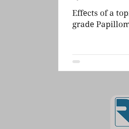
Effects of a t
grade Papillom