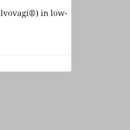
ulvovagi®) in low-