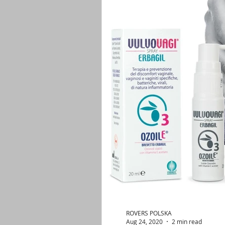
pianka usg dystrybutor
stapler wchłanialne z
zamykanie ran stapler insorb
rana pooperacyj
blizna pooperacyjna zapobieganie
stapler je
szczoteczki cytologiczne
cytologia rekomenda
pochwa zakażenie
grzybica pochwy sromu
ROVERS POLSKA
Aug 24, 2020
2 min read