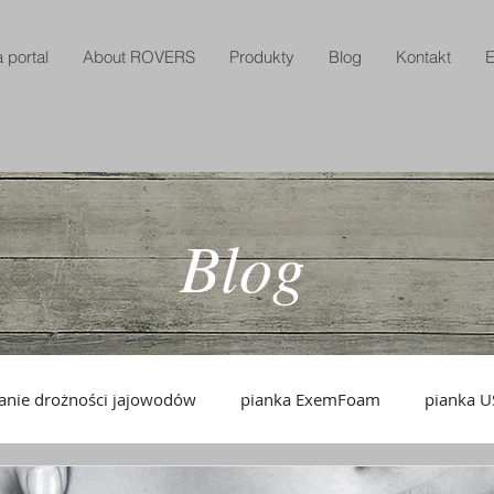
 portal
About ROVERS
Produkty
Blog
Kontakt
E
Blog
anie drożności jajowodów
pianka ExemFoam
pianka 
pianka drożność jajowodów dystrybut
ExemFoam dystrybu