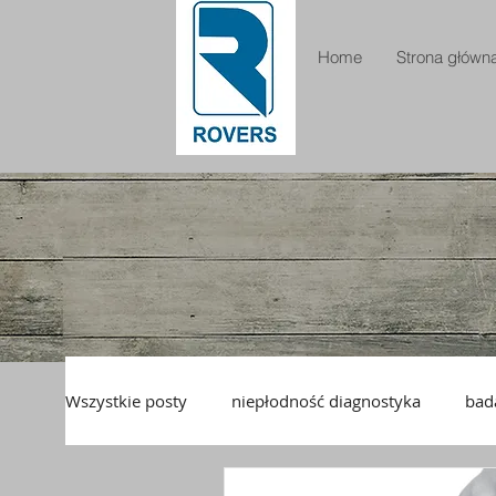
Home
Strona główna
Wszystkie posty
niepłodność diagnostyka
bad
pianka drożność jajowodów
ExemFoam