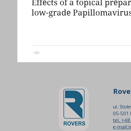
Effects of a topical prep
grzybica pochwy sromu
zapalenie ból swędz
low-grade Papillomavirus
Rover
ul. Stoł
05-501 
tel. +4
e-mail: