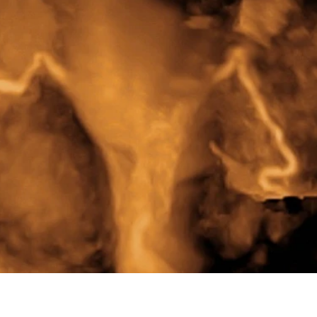
szywki
stapler wchłanialne zszywki
na stapler
chirurgia szycie ran
podskórne szycie ran
dnorazowego użytku
profilaktyka raka szyjki macicy
cje
wirus hpv leczenie
wirus hpv preparat
zapalenie ból swędzenie narząd rodn