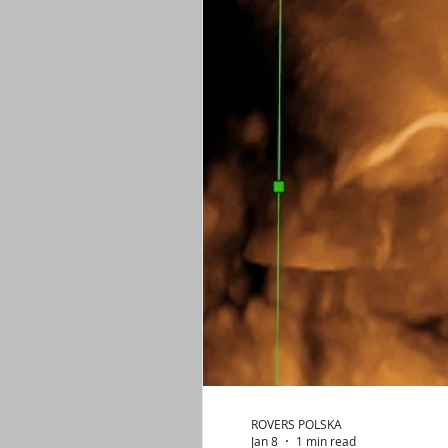
pianka usg dystrybutor
stapler wchłanialne z
zamykanie ran stapler insorb
rana pooperacyj
blizna pooperacyjna zapobieganie
stapler je
szczoteczki cytologiczne
cytologia rekomenda
pochwa zakażenie
grzybica pochwy sromu
ROVERS POLSKA
Jan 8
1 min read