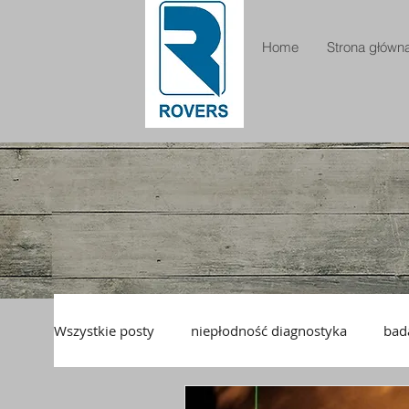
Home
Strona główna
Wszystkie posty
niepłodność diagnostyka
bad
pianka drożność jajowodów
ExemFoam