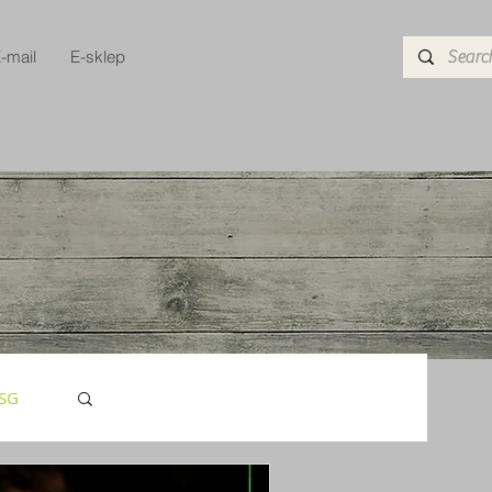
-mail
E-sklep
USG
tor