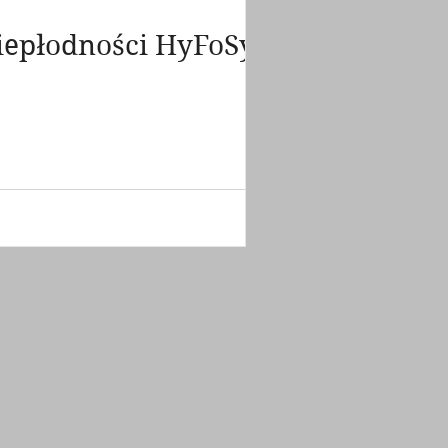
Pianka ExEmFoam® Nowoczesna diagnostyka niepłodności HyFoSy