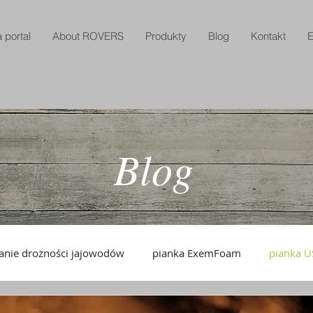
 portal
About ROVERS
Produkty
Blog
Kontakt
E
Blog
anie drożności jajowodów
pianka ExemFoam
pianka 
pianka drożność jajowodów dystrybut
ExemFoam dystrybu