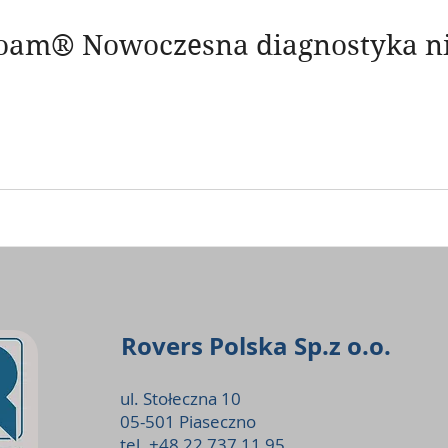
Rovers Polska Sp.z o.o.
ul. Stołeczna 10
05-501 Piaseczno
tel. +48 22 737 11 95