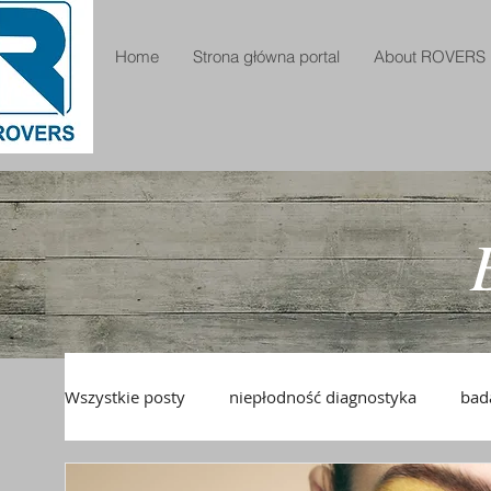
Home
Strona główna portal
About ROVERS
Wszystkie posty
niepłodność diagnostyka
bad
pianka USG
pianka drożność jajowodów