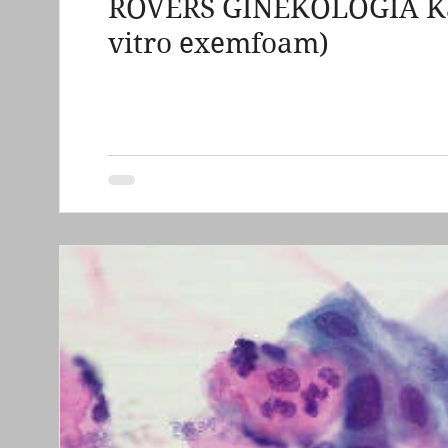
ROVERS GINEKOLOGIA Kata
grzybica pochwy sromu
zapalenie ból swędz
vitro exemfoam)