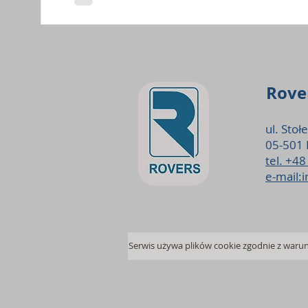
Rover
ul. Stoł
05-501 
tel. +4
e-mail: