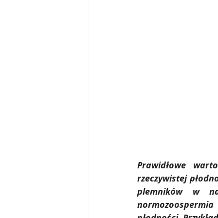
blizna pooperacyjna zapobiegan
szczoteczki cytologiczne
cy
pochwa zakażenie
grzybic
Prawidłowe warto
rzeczywistej płodn
plemników w nas
normozoospermia 
płodności. Przykła