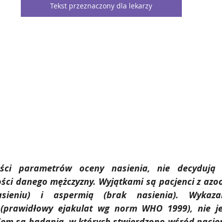
Tekst przeznaczony dla lekarzy
ie
stapler jednorazowego użytku
profilaktyka raka szyj
tologia rekomendacje
wirus hpv leczenie
wirus hpv pre
a pochwy sromu
zapalenie ból swędzenie narząd rodn
ści parametrów oceny nasienia, nie decydują o
ości danego mężczyzny. Wyjątkami są pacjenci z azo
ieniu) i aspermią (brak nasienia). Wykazan
(prawidłowy ejakulat wg norm WHO 1999), nie je
dem są badania, w których stwierdzono wśród pacjen