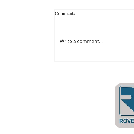
Comments
Write a comment...
Pianka ExEmFoam®
Nowoczesna diagnostyka
niepłodności HyFoSy