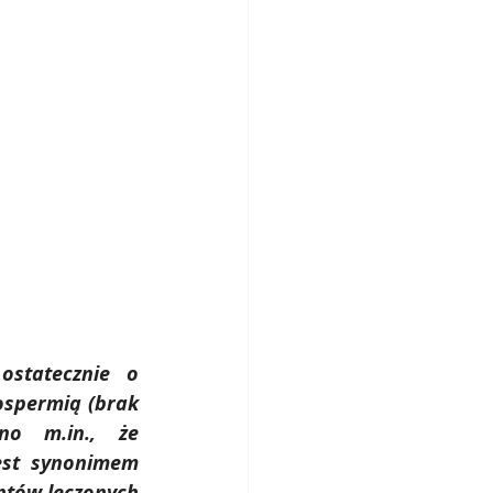
ki macicy
parat
statecznie o 
ospermią (brak 
o m.in., że 
st synonimem 
tów leczonych 