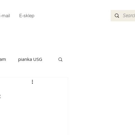
-mail
E-sklep
oam
pianka USG
emFoam dystrybutor
e
órne szycie ran