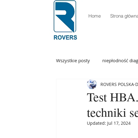
Home
Strona główna
Wszystkie posty
niepłodność dia
ROVERS POLSKA
D
pianka drożność jajowodów
Test HBA.
techniki 
pianka usg dystrybutor
sta
Updated:
Jul 17, 2024
zamykanie ran stapler insorb