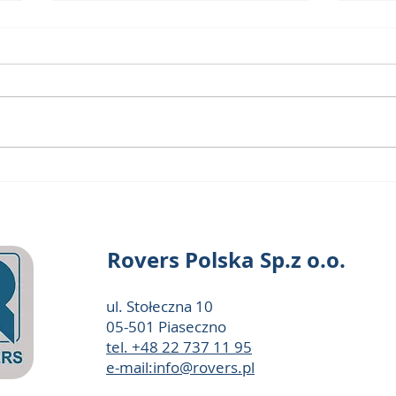
ROVERS GINEKOLOGIA
Retra
Katalog (cytologia ivf
samos
niepłodność in-vitro exemfoam)
wraz 
odci
Rovers Polska Sp.z o.o.
ul. Stołeczna 10
05-501 Piaseczno
tel. +48 22 737 11 95
e-mail:info@rovers.pl