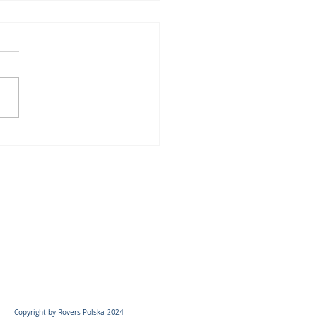
ktor chirurgiczny
tabilizujący LoneStar®
z systemem elastycznych
ągów
Copyright by Rovers Polska 2024