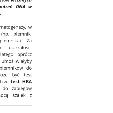
kodzeń DNA w 
. 
matogenezy, w 
(np. plemniki 
lemnika).  Za 
dojrzałości 
atego oprócz 
umożliwiałyby 
plemników do 
oże być test 
tzw. 
test HBA 
w do zabiegów 
cą szalek z 