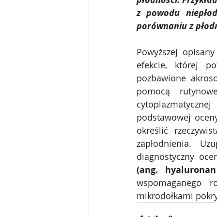
z powodu niepłod
porównaniu z płodn
Powyższej opisany
efekcie, której p
pozbawione akroso
pomocą rutynowe
cytoplazmatycznej
podstawowej oceny 
określić rzeczywi
zapłodnienia. Uz
diagnostyczny oce
(ang. hyaluronan
wspomaganego ro
mikrodołkami pokry