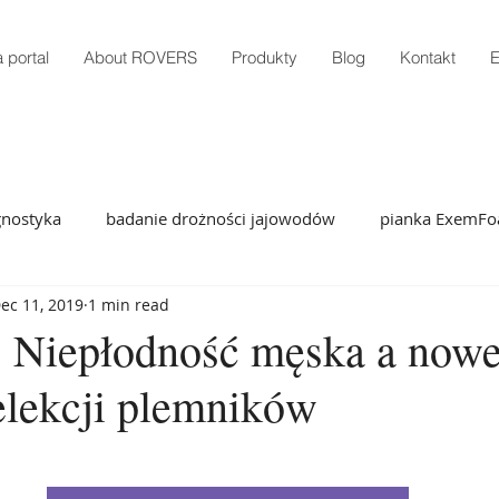
 portal
About ROVERS
Produkty
Blog
Kontakt
E
gnostyka
badanie drożności jajowodów
pianka ExemF
ec 11, 2019
1 min read
ExemFoam
pianka drożność jajowodów dystrybut
Ex
 Niepłodność męska a now
selekcji plemników
pler wchłanialne zszywki
stapler wchłanialne zszywki
rana pooperacyjna stapler
chirurgia szycie ran
podsk