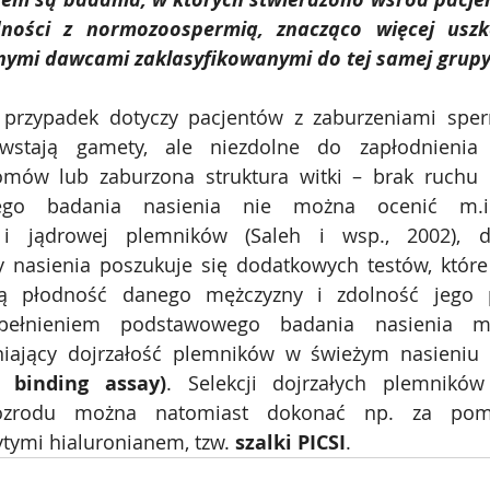
ności z normozoospermią, znacząco więcej usz
ymi dawcami zaklasyfikowanymi do tej samej grupy
 przypadek dotyczy pacjentów z zaburzeniami sper
owstają gamety, ale niezdolne do zapłodnienia 
mów lub zaburzona struktura witki – brak ruchu p
go badania nasienia nie można ocenić m.in. 
 i jądrowej plemników (Saleh i wsp., 2002), dl
nasienia poszukuje się dodatkowych testów, które 
stą płodność danego mężczyzny i zdolność jego 
upełnieniem podstawowego badania nasienia m
niający dojrzałość plemników w świeżym nasieniu 
 binding assay)
. Selekcji dojrzałych plemnikó
zrodu można natomiast dokonać np. za pomo
tymi hialuronianem, tzw. 
szalki PICSI
.  