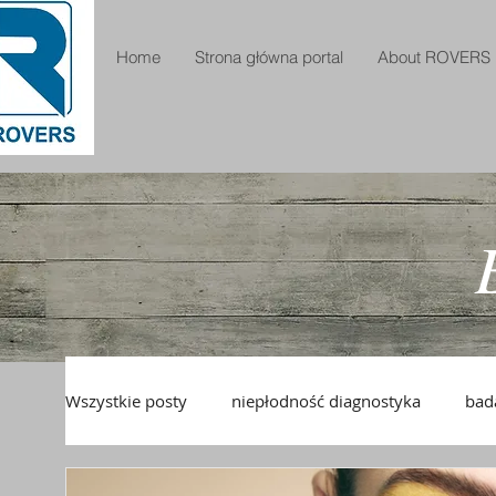
Home
Strona główna portal
About ROVERS
Wszystkie posty
niepłodność diagnostyka
bad
pianka USG
pianka drożność jajowodów