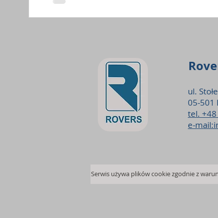
Rover
ul. Stoł
05-501 
tel. +4
e-mail: