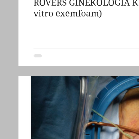
ROVERS GINEKOLOGIA Kata
grzybica pochwy sromu
zapalenie ból swędz
vitro exemfoam)