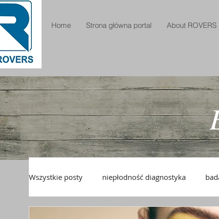
Home
Strona główna portal
About ROVERS
Wszystkie posty
niepłodność diagnostyka
bad
pianka USG
pianka drożność jajowodów