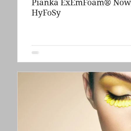
Pianka ExEmFoam® Nowoc
grzybica pochwy sromu
zapalenie ból swędz
HyFoSy