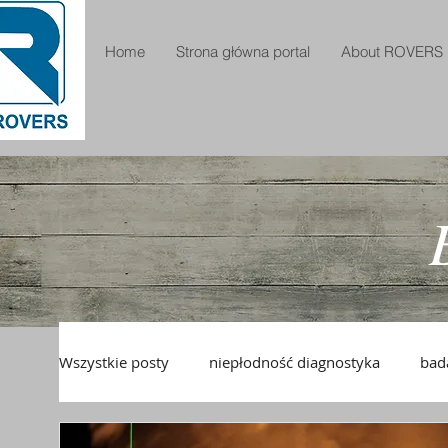
Home
Strona główna portal
About ROVERS
Wszystkie posty
niepłodność diagnostyka
bad
pianka USG
pianka drożność jajowodów