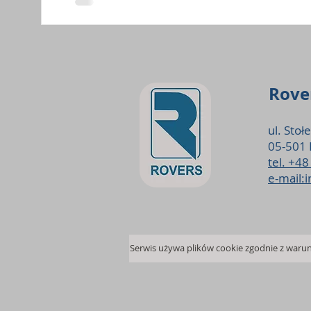
Rover
ul. Stoł
05-501 
tel. +4
e-mail: