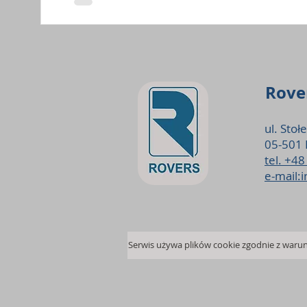
Rover
ul. Stoł
05-501 
tel. +4
e-mail: