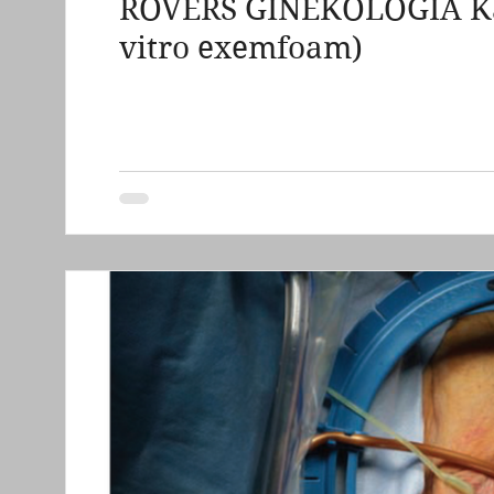
ROVERS GINEKOLOGIA Kata
grzybica pochwy sromu
zapalenie ból swędz
vitro exemfoam)